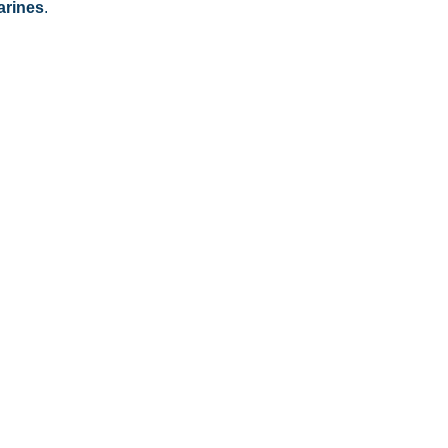
arines
.