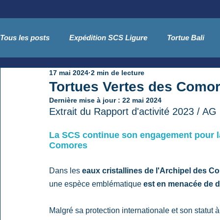
Tous les posts
Expédition SCS Ligure
Tortue Bali
17 mai 2024
2 min de lecture
Côtes Indiennes
Baléares - Tursiops
Guide SCS
Tortues Vertes des Comor
Dernière mise à jour :
22 mai 2024
Extrait du Rapport d'activité 2023 / A
Conférences
séminaire
conférence
La SCS continue son engagement pour la
Comores
Dans les 
eaux cristallines de l'Archipel des 
une espèce emblématique 
est en menacée de d
Malgré sa protection internationale et son statut à