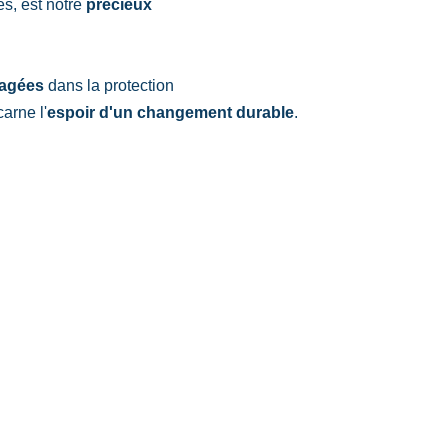
, est notre 
précieux 
gagées
 dans la protection 
arne l'
espoir d'un changement durable
.