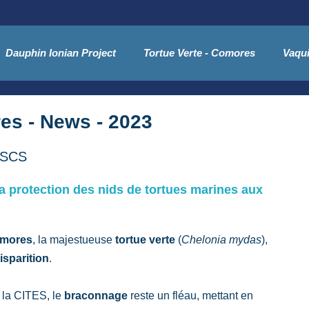
Dauphin Ionian Project
Tortue Verte - Comores
Vaqui
Phoques moines de Méditerranée
Presse
es - News - 2023
G SCS
 protection des nids de tortues marines aux 
Comores
, la majestueuse 
tortue verte 
(
Chelonia mydas
), 
isparition
.
 la CITES, le 
braconnage 
reste un fléau, mettant en 