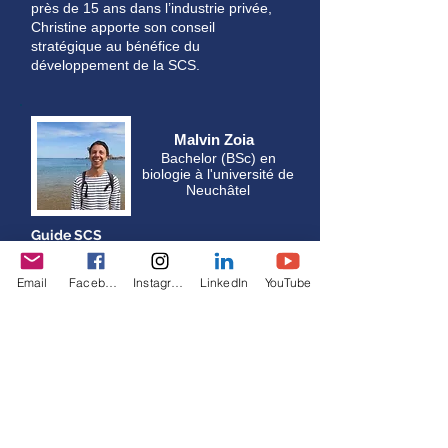
près de 15 ans dans l’industrie privée,
Christine apporte son conseil
stratégique au bénéfice du
développement de la SCS.
Malvin Zoia
Bachelor (BSc) en
biologie à l'université de
Neuchâtel
Guide SCS
C'est entre une observation
Email
Facebook
Instagram
LinkedIn
YouTube
ornithologique fugace et un coup de
crayon naturaliste que Malvin s'est un
jour plongé plus assidûment dans le
monde mystérieux des baleines. Rêve
d'enfant pour beaucoup, il a voulu le
concrétiser afin d'en apprendre un peu
plus sur les habitants qui peuplent la
Méditerranée, également berceau de
ses origines. C'est à travers ses yeux de