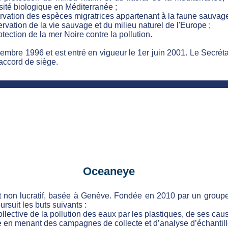
sité biologique en Méditerranée ;
vation des espèces migratrices appartenant à la faune sauvage
vation de la vie sauvage et du milieu naturel de l'Europe ;
ection de la mer Noire contre la pollution.
bre 1996 et est entré en vigueur le 1er juin 2001. Le Secréta
accord de siège.
Oceaneye
t non lucratif, basée à Genève. Fondée en 2010 par un grou
rsuit les buts suivants :
ollective de la pollution des eaux par les plastiques, de ses caus
que en menant des campagnes de collecte et d’analyse d’échanti