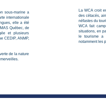
La WCA croit e
ion sous-marine a
des cétacés, ain
te internationale
néfastes du tour
ngues, elle a été
WCA fait camp
 CMAS Québec, de
situations, en p
gée et plusieurs
le tourisme a 
 que CEDIP, ANMP,
notamment les p
verte de la nature
merveilles.