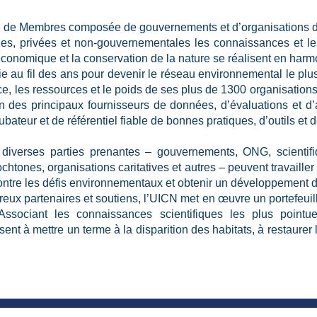
 de Membres composée de gouvernements et d’organisations de 
ques, privées et non-gouvernementales les connaissances et le
onomique et la conservation de la nature se réalisent en harm
 au fil des ans pour devenir le réseau environnemental le plus 
e, les ressources et le poids de ses plus de 1300 organisatio
un des principaux fournisseurs de données, d’évaluations et d
ncubateur et de référentiel fiable de bonnes pratiques, d’outils et
diverses parties prenantes – gouvernements, ONG, scientif
chtones, organisations caritatives et autres – peuvent travaille
contre les défis environnementaux et obtenir un développement d
eux partenaires et soutiens, l’UICN met en œuvre un portefeuille
ssociant les connaissances scientifiques les plus pointues
ent à mettre un terme à la disparition des habitats, à restaurer