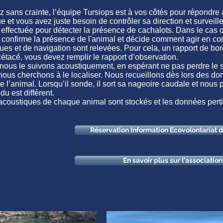
ez sans crainte, l’équipe Tursiops est à vos côtés pour répondre 
et vous avez juste besoin de contrôler sa direction et surveiller
ffectuée pour détecter la présence de cachalots. Dans le cas 
s confirme la présence de l'animal et décide comment agir en c
s et de navigation sont relevées. Pour cela, un rapport de bord
tacé, vous devez remplir le rapport d’observation.
 nous le suivons acoustiquement, en espérant ne pas perdre le s
 nous cherchons à le localiser. Nous recueillons dès lors des do
de l’animal. Lorsqu’il sonde, il sort sa nageoire caudale et nou
du est différent.
acoustiques de chaque animal sont stockés et les données pert
Réservation Information Ecovolontariat 
En savoir plus sur l'associatio