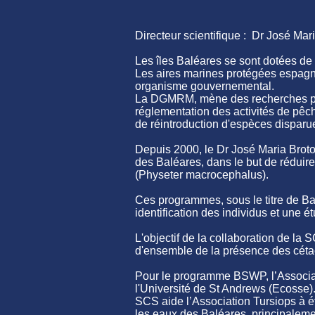
Directeur scientifique : Dr José Mar
Les îles Baléares se sont dotées de
Les aires marines protégées espagno
organisme gouvernemental.
La DGMRM, mène des recherches pour
réglementation des activités de pê
de réintroduction d'espèces dispar
Depuis 2000, le Dr José Maria Brot
des Baléares, dans le but de réduir
(Physeter macrocephalus).
Ces programmes, sous le titre de B
identification des individus et une 
L'objectif de la collaboration de la
d'ensemble de la présence des cétacé
Pour le programme BSWP, l’Associat
l'Université de St Andrews (Ecosse).
SCS aide l’Association Tursiops à ét
les eaux des Baléares, principaleme