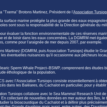
ia "Txema" Brotons Martinez, Président de l'
Association Tursiop
 la surface marine protégée la plus grande des eaux espagnoles
les sont sous la responsabilité de la Direction générale du mi
 évaluer la fonction environnementale de ces réserves marine
che et de loisir dans les eaux concernées. La DGMRM met égal
ues, comme pour l'araignée de mer depuis 2007, par exemple.
ons Martinez (DGMRM, puis Association Tursiops) étudie le Gran
e les éventuelles nuisances qu'il occasionne aux pêcheurs locau
alearic Sperm Whale Project–BSWP, comprennent des études bio
étude éthologique de la population.
 SCS avec l’Association Tursiops consiste essentiellement à obte
s dans les Baléares, du Cachalot en particulier, pour y établir
ion Tursiops collabore avec le Sea Mammal Research Unit de l
 En collectant de nouvelles données en mer autour des îles, le t
udier la bioacoustique du Cachalot et à définir plus précisément
nt des Grands dauphins mais aussi, entre autres, des Dauphins 