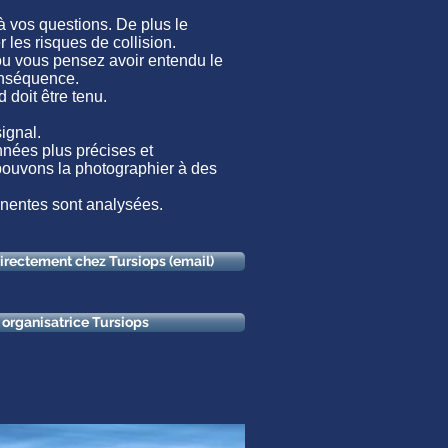
à vos questions. De plus le
 les risques de collision.
ou vous pensez avoir entendu le
onséquence.
 doit être tenu.
ignal.
nnées plus précises et
s pouvons la photographier à des
inentes sont analysées.
directement chez Tursiops (email)
n organisatrice Tursiops