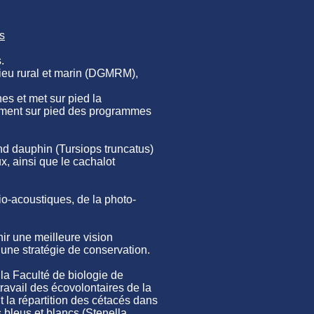
s
.
lieu rural et marin (DGMRM),
s et met sur pied la
ement sur pied des programmes
d dauphin (Tursiops truncatus)
x, ainsi que le cachalot
-acoustiques, de la photo-
nir une meilleure vision
 une stratégie de conservation.
a Faculté de biologie de
ravail des écovolontaires de la
 la répartition des cétacés dans
bleus et blancs (Stenella