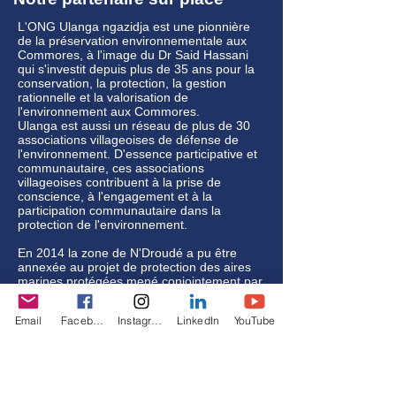
L'ONG
Ulanga ngazidja
est une pionnière
de la préservation environnementale aux
Commores, à l'image du Dr Said Hassani
qui s'investit depuis plus de 35 ans pour la
conservation, la protection, la gestion
rationnelle et la valorisation de
l'environnement aux Commores.
Ulanga est aussi un réseau de plus de 30
associations villageoises de défense de
l'environnement. D'essence participative et
communautaire, ces associations
villageoises contribuent à la prise de
conscience, à l'engagement et à la
participation communautaire dans la
protection de l'environnement.
En 2014 la zone de N'Droudé a pu être
annexée au projet de protection des aires
marines protégées mené conjointement par
l'Union des Comores, le
Gef
(Fonds pour
l'environnement global) et le
PNUD
Email
Facebook
Instagram
LinkedIn
YouTube
(Programme des Nations unies pour le
développement). Cette décision est très
encourageante car elle vise la protection de
l'environnement de la Grande Comore et
ses écosystèmes marins.
Ce projet faisant l'objet de la présente