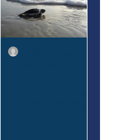
lnrdecarvalho
17 mai 2024
2 min de lecture
Tortue Verte - Comores
Tortues Vertes des
Comores - News - 2023
La SCS et Ulanga Ngazidja unissent
leurs forces pour protéger les
tortues vertes des Comores, malgré
les défis du braconnage.