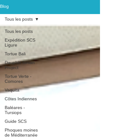
Blog
Tous les posts
Tous les posts
Expédition SCS
Ligure
Tortue Bali
Dauphin Ionian
Project
Tortue Verte -
Comores
Vaquita
Côtes Indiennes
Baléares -
Tursiops
Guide SCS
Phoques moines
de Méditerranée