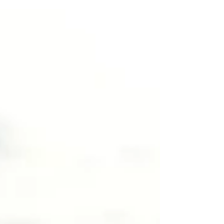
travers conférences, posters et présentations,
la SCS a mis en lumière ses expéditions en
Méditerranée ainsi que ses projets de
conservation du phoque moine en Mauritanie,
des tortues et des mangroves aux Comores et
de protection des cétacés.