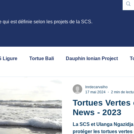
e qui est définie selon les projets de la SCS.
S Ligure
Tortue Bali
Dauphin Ionian Project
T
Baléares - Tursiops
Guide SCS
Phoques moin
lnrdecarvalho
17 mai 2024
2 min de lectu
Tortues Vertes
séminaire
conférence
News - 2023
La SCS et Ulanga Ngazidja 
protéger les tortues verte