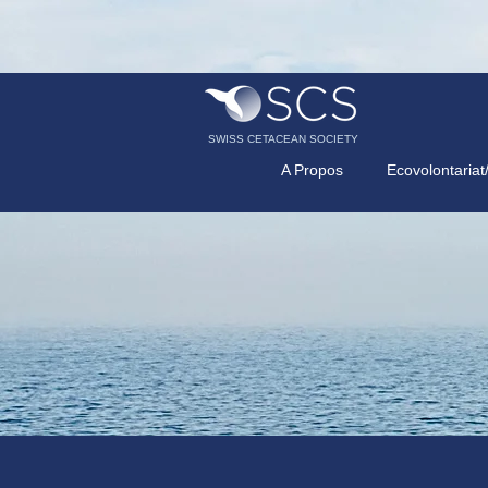
SWISS CETACEAN SOCIETY
A Propos
Ecovolontariat