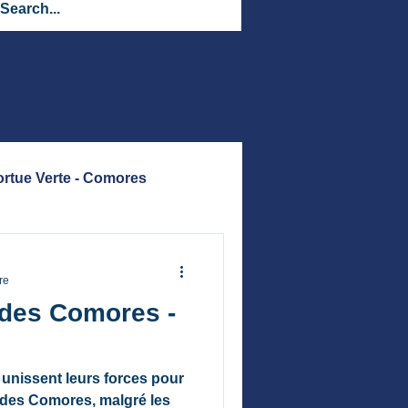
ortue Verte - Comores
es de Méditerranée
re
 des Comores -
unissent leurs forces pour
s des Comores, malgré les