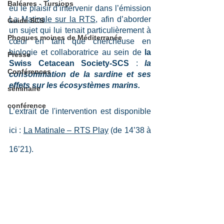
Baléares - Tursiops
eu le plaisir d’intervenir dans l’émission 
La Matinale sur la RTS
, afin d’aborder 
Guide SCS
un sujet qui lui tenait particulièrement à 
Phoques moines de Méditerranée
cœur en tant que chercheuse en 
biologie et collaboratrice au sein de 
la 
Presse
Swiss Cetacean Society-SCS
 : 
la 
Conférences
consommation de la sardine et ses 
effets sur les écosystèmes marins.
séminaire
conférence
L’extrait de l'intervention est disponible 
ici : 
La Matinale – RTS Play
 (de 14’38 à 
16’21).