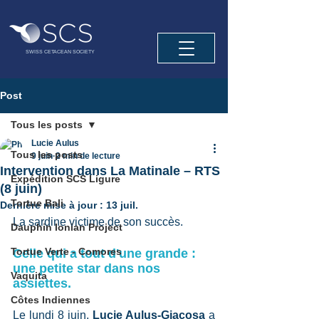
SWISS CETACEAN SOCIETY
Post
Tous les posts
Lucie Aulus
Tous les posts
9 juin
2 min de lecture
Intervention dans La Matinale – RTS
Expédition SCS Ligure
(8 juin)
Tortue Bali
Dernière mise à jour :
13 juil.
La sardine victime de son succès.
Dauphin Ionian Project
Tortue Verte - Comores
Celle qui a tout d'une grande : 
une petite star dans nos 
Vaquita
assiettes. 
Côtes Indiennes
Le lundi 8 juin, 
Lucie Aulus-Giacosa
 a 