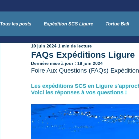
Tous les posts
Expédition SCS Ligure
Tortue Bali
10 juin 2024
1 min de lecture
Côtes Indiennes
Baléares - Tursiops
Guide SCS
FAQs Expéditions Ligure
Dernière mise à jour :
18 juin 2024
Foire Aux Questions (FAQs) Expéditio
Conférences
séminaire
conférence
Les expéditions SCS en Ligure s'approch
Voici les réponses à vos questions !