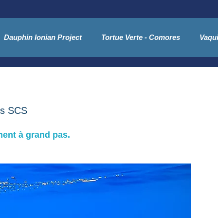
Dauphin Ionian Project
Tortue Verte - Comores
Vaqui
Phoques moines de Méditerranée
Presse
ns SCS
ent à grand pas. 