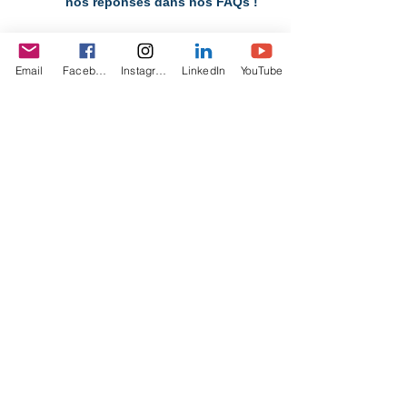
FAQs Expéditions Ligure
Vous avez des questions concernant les
Expéditions Ligure SCS de cet été 2024 ? Voici
Email
Facebook
Instagram
LinkedIn
YouTube
nos réponses dans nos FAQs !