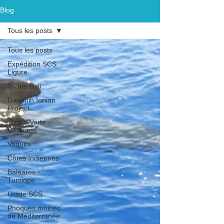
Blog
Tous les posts
Tous les posts
Expédition SCS
Ligure
Tortue Bali
Dauphin Ionian
Project
Tortue Verte -
Comores
Vaquita
Côtes Indiennes
Baléares -
Tursiops
Guide SCS
Phoques moines
de Méditerranée