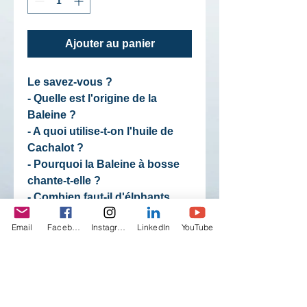
Ajouter au panier
Le savez-vous ?
- Quelle est l'origine de la
Baleine ?
- A quoi utilise-t-on l'huile de
Cachalot ?
- Pourquoi la Baleine à bosse
chante-t-elle ?
- Combien faut-il d'élphants
pour faire le poids de la Baleine
Email
Facebook
Instagram
LinkedIn
YouTube
bleue ?
- A quelle vitesse peut nager un
Dauphin ?
- Comment l'Orque cature-t-il sa
proie sur la plage ?