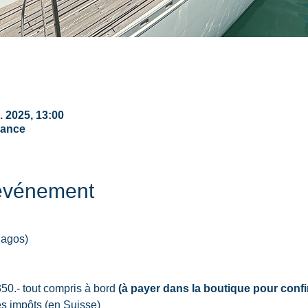
l. 2025, 13:00
rance
'événement
lagos)
50.- tout compris à bord 
(à payer dans la boutique pour confi
s impôts (
en Suisse
)