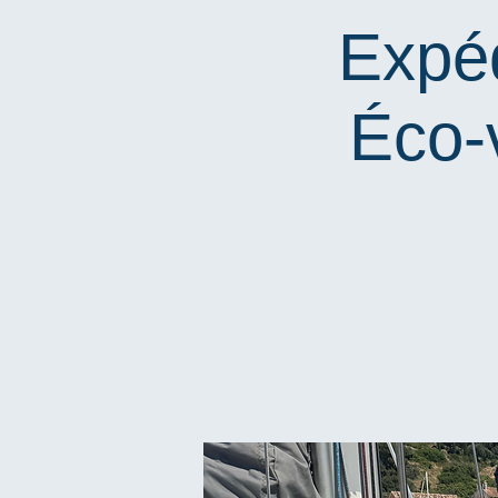
Expéd
Éco-