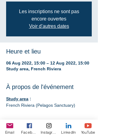
Les inscriptions ne sont pas
encore ouvertes
Voir d'autres dates
Heure et lieu
06 Aug 2022, 15:00 – 12 Aug 2022, 15:00
Study area, French Riviera
À propos de l'événement
​Study area
 :
French Riviera (Pelagos Sanctuary)
Participation costs
 :
6-day expedition: CHF 1,350.- all included 
Email
Facebook
Instagram
LinkedIn
YouTube