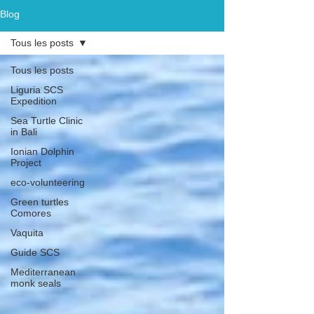
Blog
Tous les posts
Tous les posts
Liguria SCS
Expedition
Sea Turtle Clinic
in Bali
Ionian Dolphin
Project
eco-volunteering
Green turtles
Comores
Vaquita
Guide SCS
Mediterranean
monk seals