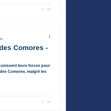
e en biologie et
a Swiss Cetacean Society-
a sardine et ses effets sur
xtrait de l'intervention est
re
 des Comores -
unissent leurs forces pour
s des Comores, malgré les