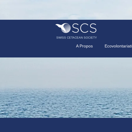
SWISS CETACEAN SOCIETY
A Propos
Ecovolontariat