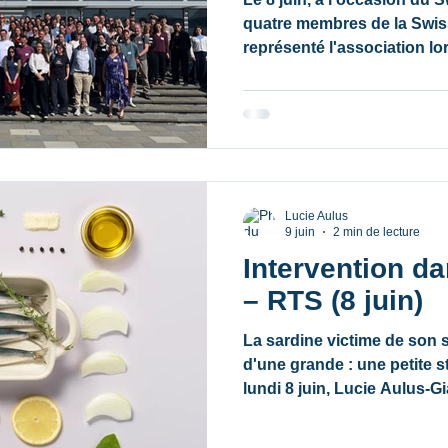
quatre membres de la Swis
représenté l'association lo
protection des océans. À t
et présentations, la SCS a 
expéditions en Méditerrané
conservation du phoque mo
tortues et des mangroves 
protection des cétacés.
Lucie Aulus
9 juin
2 min de lecture
Intervention d
– RTS (8 juin)
La sardine victime de son s
d'une grande : une petite s
lundi 8 juin, Lucie Aulus-Gi
d’intervenir dans l’émissio
afin d’aborder un sujet qui 