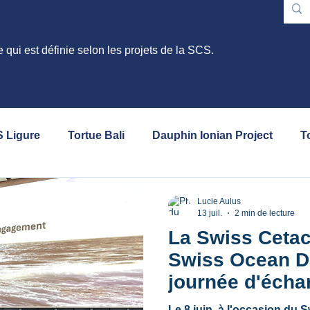
e qui est définie selon les projets de la SCS.
S Ligure
Tortue Bali
Dauphin Ionian Project
T
Baléares - Tursiops
Guide SCS
Phoques moin
Lucie Aulus
13 juil.
2 min de lecture
La Swiss Cetac
séminaire
conférence
Swiss Ocean D
journée d'écha
de l'océan
Le 8 juin, à l'occasion du