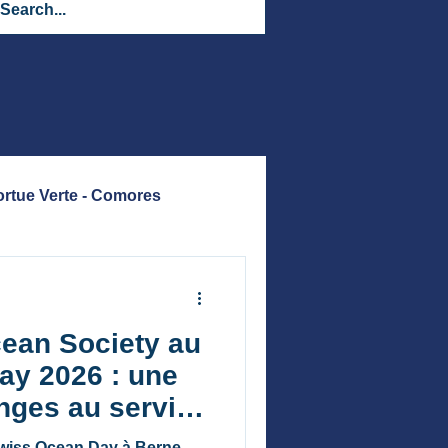
ortue Verte - Comores
es de Méditerranée
ean Society au
ay 2026 : une
nges au service
 Swiss Ocean Day à Berne,