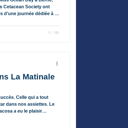
s Cetacean Society ont
rs d'une journée dédiée à la
ravers conférences, posters
mis en lumière ses
e ainsi que ses projets de
ine en Mauritanie, des
aux Comores et de
ans La Matinale
uccès. Celle qui a tout
tar dans nos assiettes. Le
acosa a eu le plaisir
n La Matinale sur la RTS,
lui tenait particulièrement à