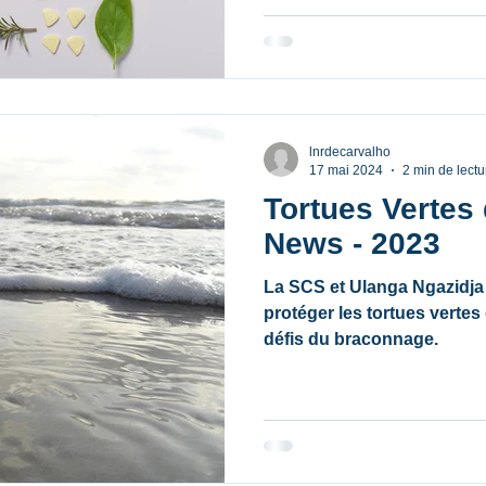
cœur en tant que chercheus
collaboratrice au sein de l
SCS : la consommation de l
les écosystèmes marins. L’e
disponibl
lnrdecarvalho
17 mai 2024
2 min de lectu
Tortues Vertes
News - 2023
La SCS et Ulanga Ngazidja 
protéger les tortues verte
défis du braconnage.